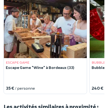
ESCAPE GAME
BUBBLE 
Escape Game "Wine" à Bordeaux (33)
Bubble F
35 €
240 €
/ personne
Les activités similaires à proximité :