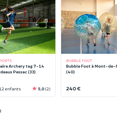
SPORTS
BUBBLE FOOT
aire Archery tag 7-14
Bubble Foot à Mont-de-
rdeaux Pessac (33)
(40)
240 €
 12 enfants
5,0
(2)
g