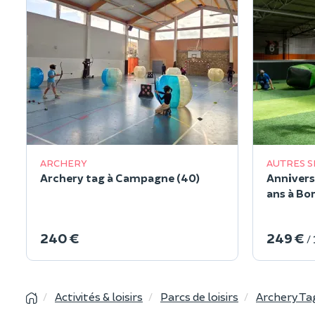
ARCHERY
AUTRES 
Archery tag à Campagne (40)
Annivers
ans à Bo
240 €
249 €
/
Activités & loisirs
Parcs de loisirs
Archery Ta