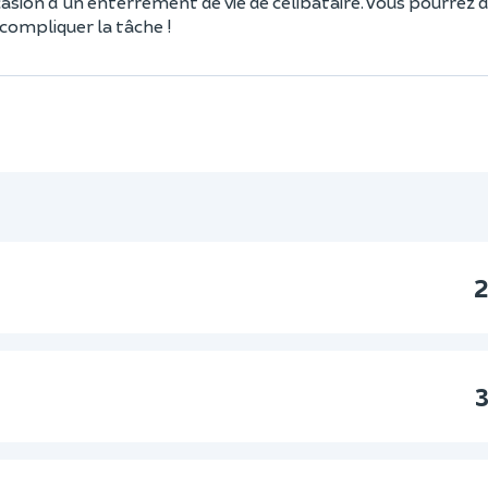
casion d'un enterrement de vie de célibataire. Vous pourrez d
compliquer la tâche !
2
3