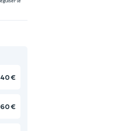
éguiser le
40 €
60 €