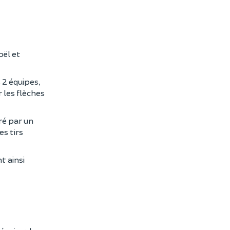
oël et
s 2 équipes,
 les flèches
ré par un
es tirs
t ainsi