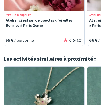
ATELIER BIJOUX
ATELIER 
Atelier création de boucles d'oreilles
Atelier c
florales à Paris 2ème
à Paris 
55 €
66 €
/ personne
/ p
4,9
(10)
Les activités similaires à proximité :