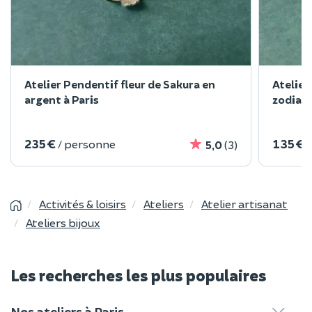
Atelier Pendentif fleur de Sakura en
Atelier
argent à Paris
zodiaqu
235 €
135 €
/ personne
5,0
(3)
Activités & loisirs
Ateliers
Atelier artisanat
Ateliers bijoux
Les recherches les plus populaires
Nos ateliers à Paris