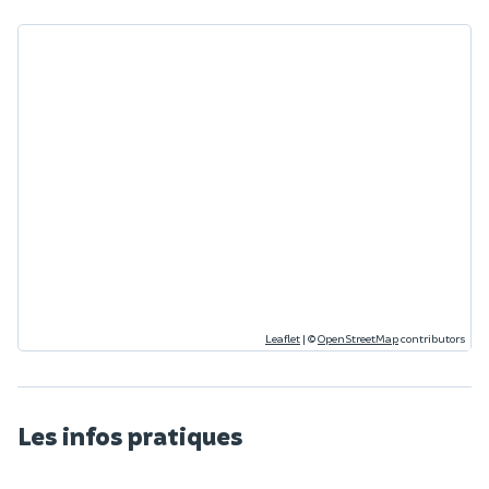
Leaflet
|
©
OpenStreetMap
contributors
Les infos pratiques