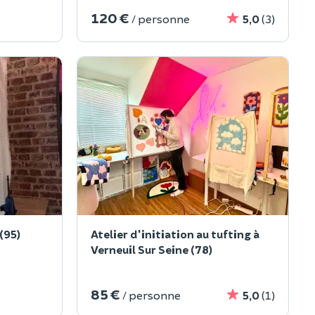
120 €
/ personne
5,0
(3)
(95)
Atelier d'initiation au tufting à
Verneuil Sur Seine (78)
85 €
/ personne
5,0
(1)