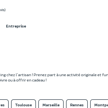
vis)
F
Entreprise
ing chez l'artisan ! Prenez part à une activité originale et f
ivre ou à offrir en cadeau !
tes
Toulouse
Marseille
Rennes
Montpe