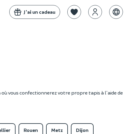
J'ai un cadeau
un où vous confectionnerez votre propre tapis à l'aide de
llier
Rouen
Metz
Dijon