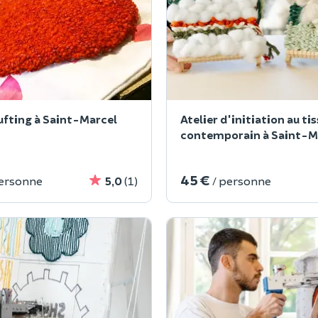
tufting à Saint-Marcel
Atelier d'initiation au ti
contemporain à Saint-M
(71)
45 €
personne
5,0
(1)
/ personne