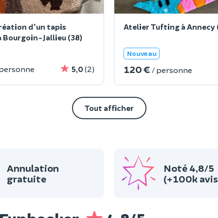
réation d'un tapis
Atelier Tufting à Annecy 
à Bourgoin-Jallieu (38)
Nouveau
120 €
 personne
5,0
(2)
/ personne
Tout afficher
Annulation
Noté 4,8/5
gratuite
(+100k avis