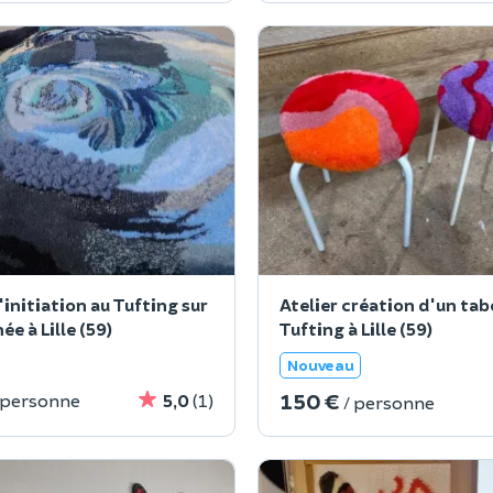
'initiation au Tufting sur
Atelier création d'un tab
ée à Lille (59)
Tufting à Lille (59)
Nouveau
150 €
 personne
5,0
(1)
/ personne