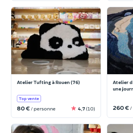
Atelier Tufting à Rouen (76)
Atelier d
une journ
Top vente
260 €
80 €
/
/ personne
4,7
(10)