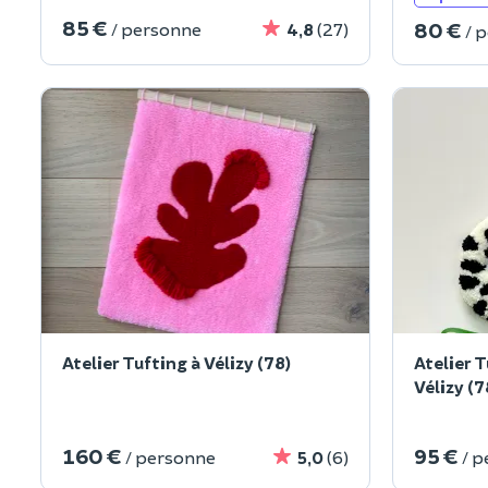
85 €
80 €
/ personne
4,8
(27)
/ 
Atelier Tufting à Vélizy (78)
Atelier Tufting petit miroir à
Vélizy (7
160 €
95 €
/ personne
5,0
(6)
/ 