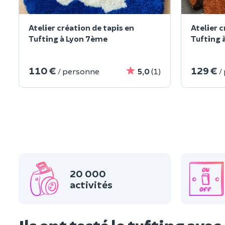
Atelier création de tapis en
Atelier c
Tufting à Lyon 7ème
Tufting 
110 €
129 €
/ personne
5,0
(1)
/
20 000
activités