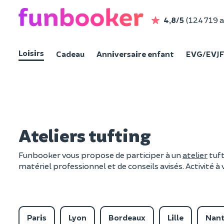
4,8/5
(124 719 a
Loisirs
Cadeau
Anniversaire enfant
EVG/EVJ
Ateliers tufting
Funbooker vous propose de participer à un
atelier
tuft
matériel professionnel et de conseils avisés. Activité à v
Paris
Lyon
Bordeaux
Lille
Nan