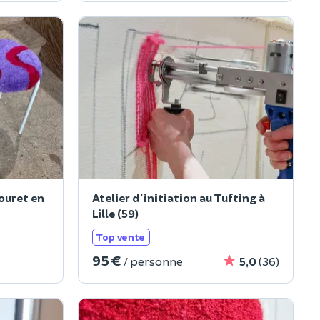
ouret en
Atelier d'initiation au Tufting à
Lille (59)
Top vente
95 €
/ personne
5,0
(36)