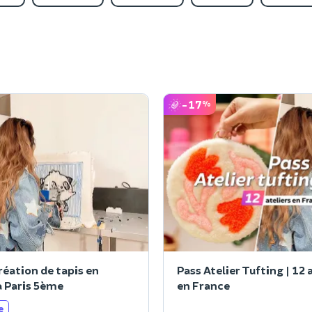
-17
%
réation de tapis en
Pass Atelier Tufting | 12 
à Paris 5ème
en France
e