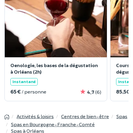
Oenologie, les bases de la dégustation
Cours d
à Orléans (2h)
dégusta
Instantané
Instan
65 €
85,50 
/ personne
4,7
(6)
Activités & loisirs
Centres de bien-être
Spas
Spas en Bourgogne-Franche-Comté
Spas à Orléans