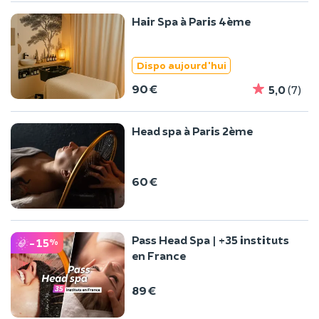
Hair Spa à Paris 4ème
Dispo aujourd'hui
90 €
5,0
(7)
Head spa à Paris 2ème
60 €
Pass Head Spa | +35 instituts
-15
%
en France
89 €