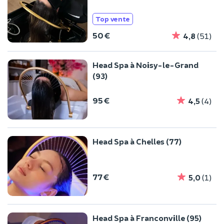
Top vente
50 €
4,8
(51)
Head Spa à Noisy-le-Grand
(93)
95 €
4,5
(4)
Head Spa à Chelles (77)
77 €
5,0
(1)
Head Spa à Franconville (95)