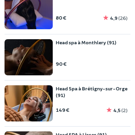
80 €
4,9
(26)
Head spa à Monthlery (91)
90 €
Head Spa à Brétigny-sur-Orge
(91)
149 €
4,5
(2)
Head SPA à Lisses (91)