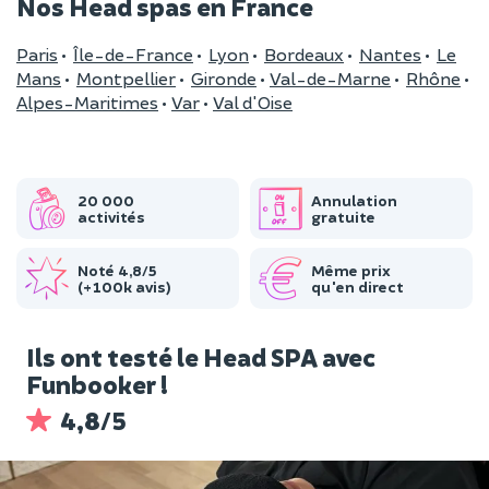
Nos Head spas en France
Paris
•
Île-de-France
•
Lyon
•
Bordeaux
•
Nantes
•
Le
Mans
•
Montpellier
•
Gironde
•
Val-de-Marne
•
Rhône
•
Alpes-Maritimes
•
Var
•
Val d'Oise
20 000
Annulation
activités
gratuite
Noté 4,8/5
Même prix
(+100k avis)
qu'en direct
Ils ont testé le Head SPA avec
Funbooker !
4,8/5