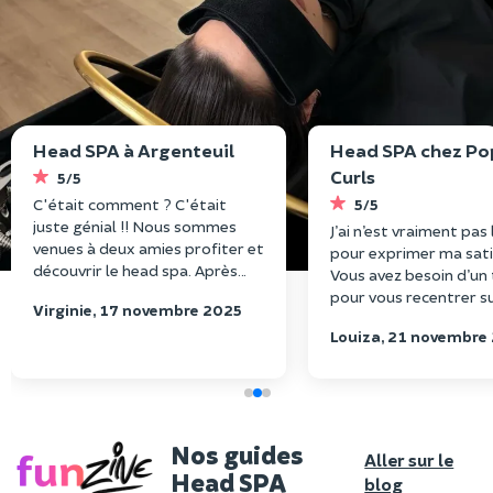
Head SPA à Argenteuil
Head SPA chez Po
Curls
5/5
C'était comment ? C'était
5/5
juste génial !! Nous sommes
J’ai n’est vraiment pas
venues à deux amies profiter et
pour exprimer ma sati
découvrir le head spa. Après
Vous avez besoin d’un
avoir regardé de nombreuses
pour vous recentrer s
Virginie, 17 novembre 2025
vidéos qui donnaient envie...
même et ne plus pens
Nous nous sommes lancées. Un
Louiza, 21 novembre
soucis du quotidien fo
diagnostic capillaire, des
plus d’un moment de 
conseils, des produits adaptés,
vos cheveux vous reme
une ambiance tellement
Merci pour l’accueil et 
agréable, une boissons
Je valide à 10000%.
chaudes, un moment vraiment
Nos guides
Aller sur le
exquis. Nous sommes
Head SPA
blog
ressorties de ce moment très