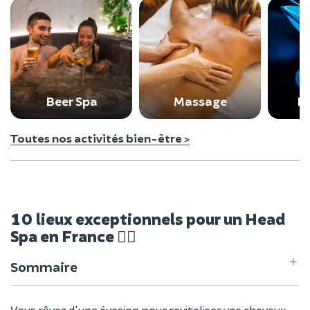
Beer Spa
Massage
Fl
Toutes nos activités bien-être >
10 lieux exceptionnels pour un Head
Spa en France 🧖‍♀️
Sommaire
Vous rêvez d'une évasion pour revitaliser vos cheveux