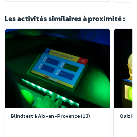
Les activités similaires à proximité :
Blindtest à Aix-en-Provence (13)
Quiz R