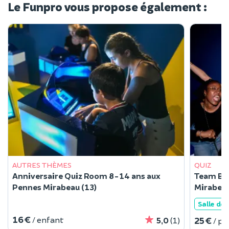
Le Funpro vous propose également :
AUTRES THÈMES
QUIZ
Anniversaire Quiz Room 8-14 ans aux
Team Bui
Pennes Mirabeau (13)
Mirabeau
Salle de
16 €
/ enfant
25 €
5,0
(1)
/ p