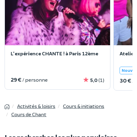
L'expérience CHANTE ! à Paris 12ème
Atelier
Nouve
29 €
/ personne
30 €
5,0
(1)
/
Activités & loisirs
Cours & initiations
Cours de Chant