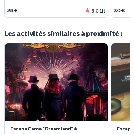
28 €
30 €
5,0
(1)
Les activités similaires à proximité :
Escape Game "Dreamland" à
Escape