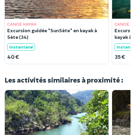
CANOË KAYAK
CANOË K
Excursion guidée "SunSète" en kayak à
Excursio
Sète (34)
kaya
Instantané
Instant
40 €
35 €
Les activités similaires à proximité :