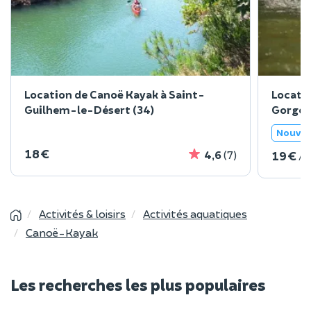
Location de Canoë Kayak à Saint-
Locatio
Guilhem-le-Désert (34)
Gorges 
Nouve
18 €
19 €
4,6
(7)
/ 
Activités & loisirs
Activités aquatiques
Canoë-Kayak
Les recherches les plus populaires