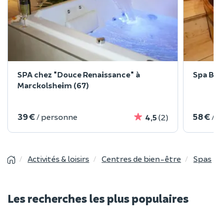
SPA chez "Douce Renaissance" à
Spa Biè
Marckolsheim (67)
39 €
58 €
/ personne
/ 
4,5
(2)
Activités & loisirs
Centres de bien-être
Spas
Les recherches les plus populaires