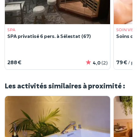
SPA
SOIN VIS
SPA privatisé 6 pers. à Sélestat (67)
Soins du 
288 €
79 €
/ p
4,0
(2)
Les activités similaires à proximité :