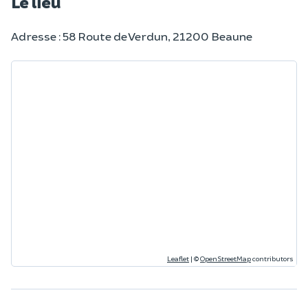
Le lieu
Adresse : 58 Route de Verdun, 21200 Beaune
Leaflet
|
©
OpenStreetMap
contributors