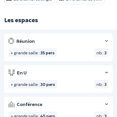
Les espaces
Réunion
+ grande salle
:
35
pers
nb
:
3
En U
+ grande salle
:
30
pers
nb
:
3
Conférence
+ grande salle
:
45
pers
nb
:
3