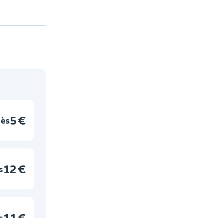
5 €
ès
12 €
s
11 €
s