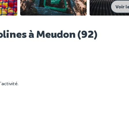
Voir l
olines à Meudon (92)
'activité.