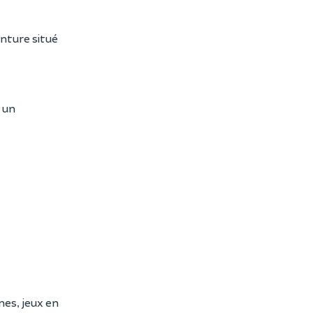
nture situé
 un
nes, jeux en