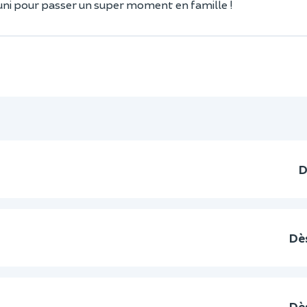
réuni pour passer un super moment en famille !
D
Dè
Dè