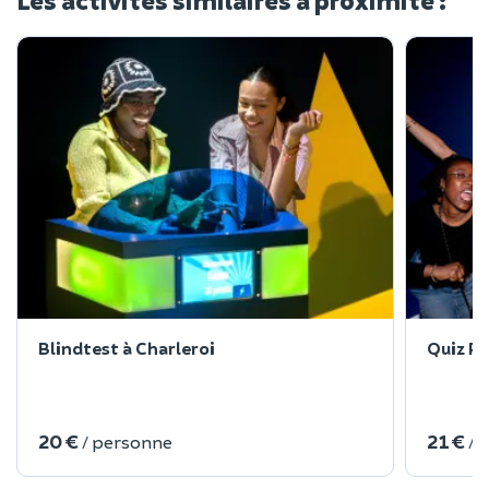
Blindtest à Charleroi
Quiz R
20 €
21 €
/ personne
/ 