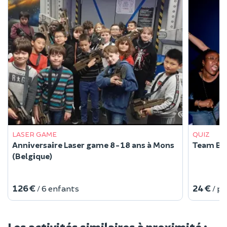
LASER GAME
QUIZ
Anniversaire Laser game 8-18 ans à Mons
Team Bui
(Belgique)
126 €
24 €
/ 6 enfants
/ p
Les activités similaires à proximité :