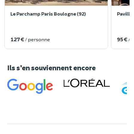
Le Parchamp Paris Boulogne (92)
Pavillo
127 €
95 €
/ personne
/ 
Ils s’en souviennent encore