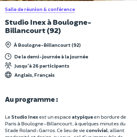
Salle de réunion & conférence
Studio Inex à Boulogne-
Billancourt (92)
À Boulogne-Billancourt (92)
De la demi-journée à la journée
Jusqu'à 26 participants
Anglais, Français
Au programme :
Le
Studio Inex
est un espace
atypique
en bordure de
Paris à Boulogne-Billancourt, à quelques minutes du
Stade Roland-Garros. Ce lieu de vie
convivial
, alliant
modernité et design, au sous-sol d'un immeuble de