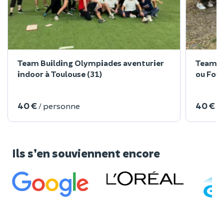
Team Building Olympiades aventurier
Team B
indoor à Toulouse (31)
ou Fort
40 €
40 €
/ personne
/
Ils s’en souviennent encore