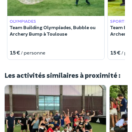
OLYMPIADES
SPORTIF
Team Building Olympiades, Bubble ou
Team Bui
Archery Bump à Toulouse
Archery à
15 €
15 €
/ personne
/ pe
Les activités similaires à proximité :