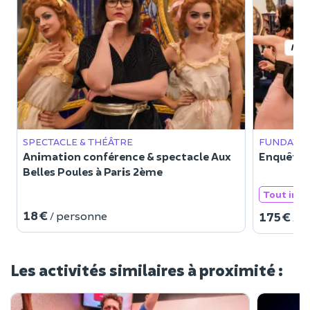
SPECTACLE & THÉÂTRE
FUNDAYS
Animation conférence & spectacle Aux
Enquête d
Belles Poules à Paris 2ème
Tout incl
18 €
/ personne
175 €
/ p
Les activités similaires à proximité :