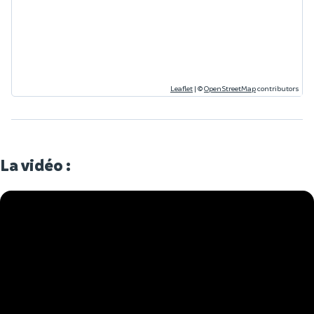
Leaflet
|
©
OpenStreetMap
contributors
La vidéo :