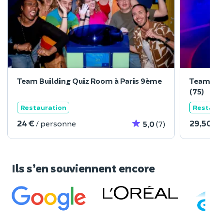
Team Building Quiz Room à Paris 9ème
Team Bu
(75)
Restauration
Restau
24 €
29,50 
/ personne
5,0
(7)
Ils s’en souviennent encore