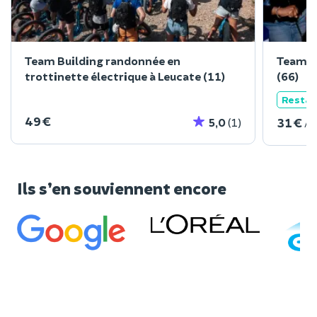
Team Building randonnée en
Team B
trottinette électrique à Leucate (11)
(66)
Restau
49 €
31 €
5,0
(1)
/ 
Ils s’en souviennent encore