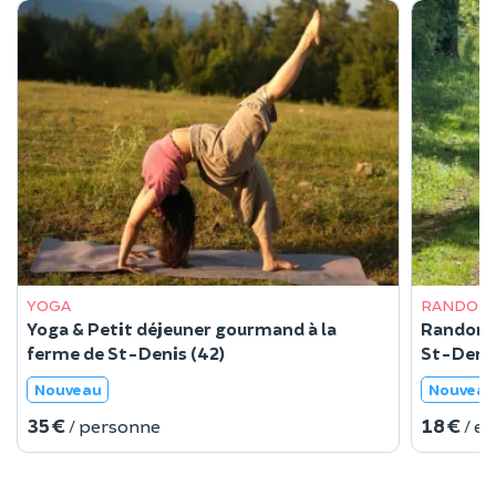
YOGA
RANDONN
Yoga & Petit déjeuner gourmand à la
Randonné
ferme de St-Denis (42)
St-Denis
Nouveau
Nouveau
35 €
18 €
/ personne
/ e