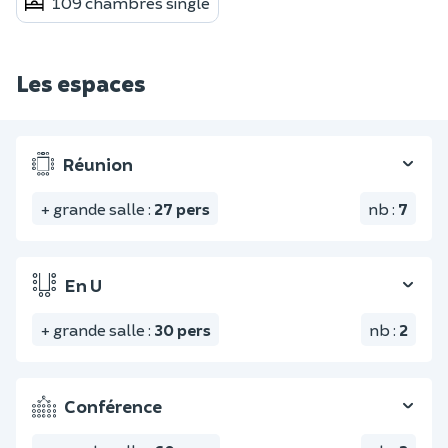
109 chambres single
Les espaces
Réunion
+ grande salle
:
27
pers
nb
:
7
En U
+ grande salle
:
30
pers
nb
:
2
Conférence