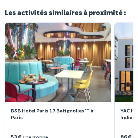
Les activités similaires à proximité :
B&B Hôtel Paris 17 Batignolles *** à
YAC Hot
Paris
Individu
53 €
86 €
/ personne
/ 