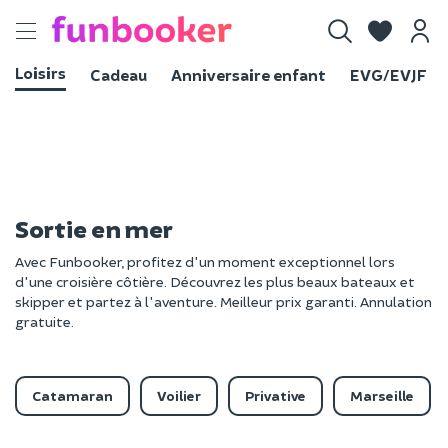
Toggle
navigation
Loisirs
Cadeau
Anniversaire enfant
EVG/EVJF
Sortie en mer
Avec Funbooker, profitez d'un moment exceptionnel lors
d'une croisière côtière. Découvrez les plus beaux bateaux et
skipper et partez à l'aventure. Meilleur prix garanti. Annulation
gratuite.
Catamaran
Voilier
Privative
Marseille