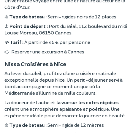
Un véritable voyage entre luxe et nature au cœur de la
Côte d’Azur.
⛵
Type de bateau :
Semi-rigides noirs de 12 places
⚓
Point de départ :
Port du Béal, 112 boulevard du midi
Louise Moreau, 06150 Cannes.
💸
Tarif :
À partir de 45 € par personne
👉
Réserver une excursion à Cannes
Nissa Croisières à Nice
Au lever du soleil, profitez d’une croisière matinale
exceptionnelle depuis Nice. Un petit-déjeuner servi à
bord accompagne ce moment unique où la
Méditerranée s’illumine de mille couleurs.
La douceur de l’aube et
la vue sur les côtes niçoises
créent une atmosphère apaisante et poétique. Une
expérience idéale pour démarrer la journée en beauté.
⛵
Type de bateau :
Semi-rigide de 12 mètres