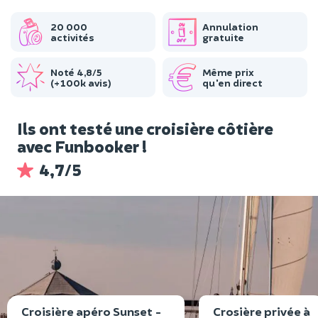
20 000
Annulation
activités
gratuite
Noté 4,8/5
Même prix
(+100k avis)
qu'en direct
Ils ont testé une croisière côtière
avec Funbooker !
4,7/5
Croisière apéro Sunset -
Crosière privée à