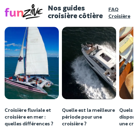
Nos guides
FAQ
croisière côtière
Croisière
Croisière fluviale et
Quelle est la meilleure
Quels so
croisière en mer :
période pour une
disponi
quelles différences ?
croisière ?
une croi