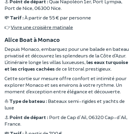
⚓
Point de départ :
Quai Napoléon 1er, Port Lympia,
Port de Nice, 06300 Nice.
💸
Tarif :
À partir de 55 € par personne
👉
Vivre une croisière matinale
Alice Boat à Monaco
Depuis Monaco, embarquez pour une balade en bateau
privatisé et découvrez les splendeurs de la Côte d’Azur.
L’itinéraire longe les villas luxueuses,
les eaux turquoise
et les criques cachées
de ce littoral prestigieux.
Cette sortie sur mesure offre confort et intimité pour
explorer Monaco et ses environs à votre rythme. Un
moment d’exception entre élégance et découverte.
⛵
Type de bateau :
Bateaux semi-rigides et yachts de
luxe
⚓
Point de départ :
Port de Cap d'Ail, 06320 Cap-d'Ail,
France.
💸
Tarif :
À partir de 700 €