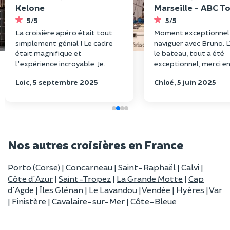
Kelone
Marseille - ABC T
5/5
5/5
La croisière apéro était tout
Moment exceptionnel
simplement génial ! Le cadre
naviguer avec Bruno. L’
était magnifique et
le bateau, tout a été
l'expérience incroyable. Je
exceptionnel, merci en
recommande vivement cette
recommande sans hés
Loic, 5 septembre 2025
Chloé, 5 juin 2025
activité. Un grand merci à
cette expérience qui e
Bertrand, notre skipper, qui a
must have à Marseille 
été vraiment super sympa et
très professionnel. Il a su
rendre cette sortie encore plus
agréable avec ses conseils et sa
Nos autres croisières en France
bonne humeur. À refaire sans
hésiter !
Porto (Corse)
|
Concarneau
|
Saint-Raphaël
|
Calvi
|
Côte d'Azur
|
Saint-Tropez
|
La Grande Motte
|
Cap
d'Agde
|
Îles Glénan
|
Le Lavandou
|
Vendée
|
Hyères
|
Var
|
Finistère
|
Cavalaire-sur-Mer
|
Côte-Bleue