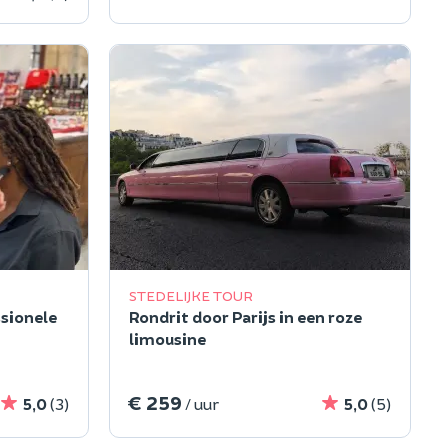
STEDELIJKE TOUR
sionele
Rondrit door Parijs in een roze
limousine
js
€ 259
5,0
(3)
/ uur
5,0
(5)