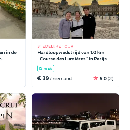
STEDELIJKE TOUR
n in de
Hardloopwedstrijd van 10 km
t
„Course des Lumières“ in Parijs
Direct
€ 39
/ niemand
5,0
(2)