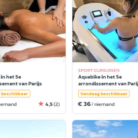
SPORT CURSUSSEN
in het 5e
Aquabike in het 5e
sement van Parijs
arrondissement van Pari
 beschikbaar
Vandaag beschikbaar
€ 36
niemand
4,5
(2)
/ niemand