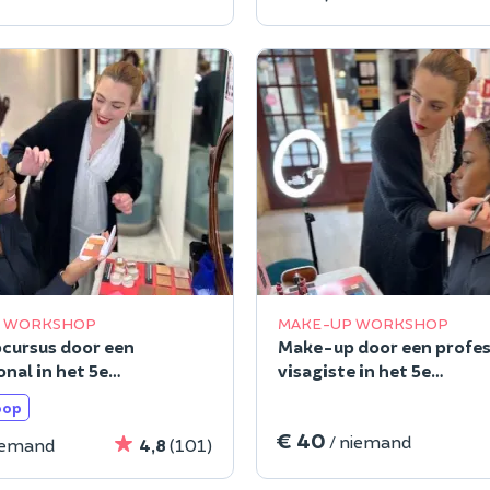
 WORKSHOP
MAKE-UP WORKSHOP
cursus door een
Make-up door een profes
nal in het 5e
visagiste in het 5e
sement van Parijs
arrondissement van Pari
oop
€ 40
/ niemand
iemand
4,8
(101)