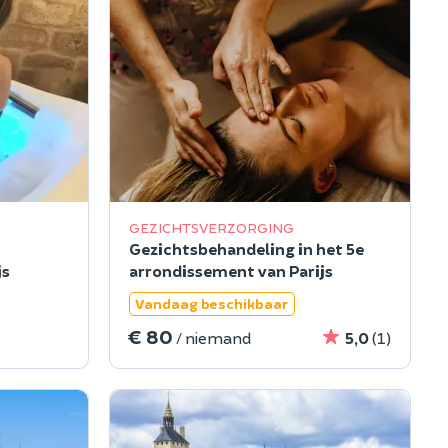
GEZICHTSVERZORGING
Gezichtsbehandeling in het 5e
js
arrondissement van Parijs
Vandaag beschikbaar
€ 80
/ niemand
5,0
(1)