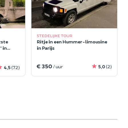
STEDELIJKE TOUR
tste
Ritje in een Hummer-limousine
 in
in Parijs
€ 350
/ uur
5,0
(2)
4,5
(72)