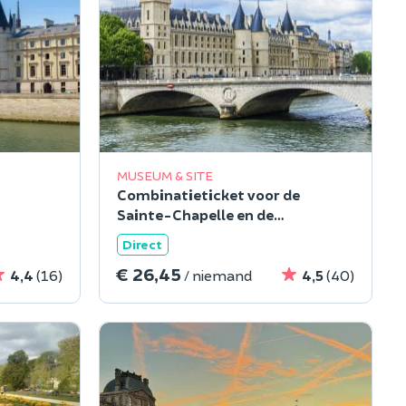
MUSEUM & SITE
Combinatieticket voor de
Sainte-Chapelle en de
js
Conciergerie
Direct
€ 26,45
4,4
(16)
/ niemand
4,5
(40)