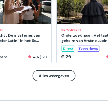
EL
SPOORSPEL
ht „De mysteries van
Onderzoek naar „Het laa
ier Latin“ in het 6e
geheim van Arsène Lupin“
sement van Parijs
Parijs
Direct
Topverkoop
€ 29
team
4,6
(14)
Alles weergeven