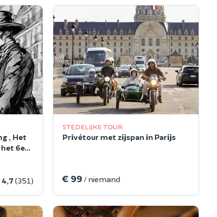
STEDELIJKE TOUR
ng „Het
Privétour met zijspan in Parijs
 het 6e
js
€ 99
/ niemand
4,7
(351)