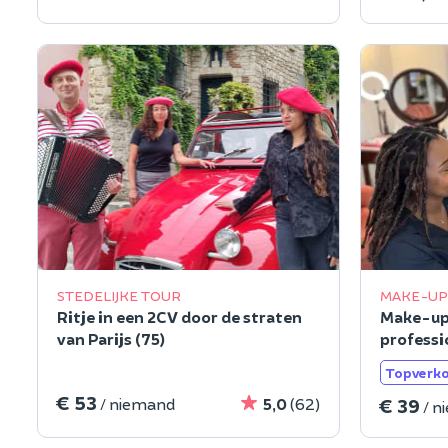
STEDELIJKE TOUR
MAKE-UP
Ritje in een 2CV door de straten
Make-up
van Parijs (75)
professio
arrondis
Topverk
€ 53
€ 39
/ niemand
5,0
(62)
/ n