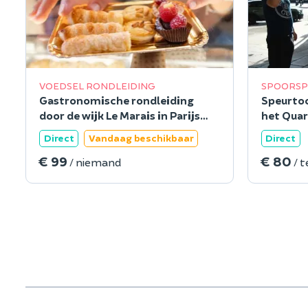
VOEDSEL RONDLEIDING
SPOORSP
Gastronomische rondleiding
Speurtoc
door de wijk Le Marais in Parijs
het Quart
(75)
arrondis
Direct
Vandaag beschikbaar
Direct
€ 99
€ 80
/ niemand
/ 