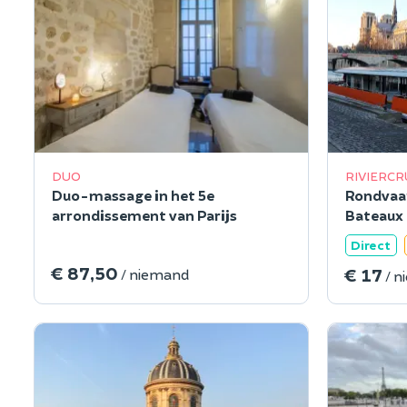
DUO
RIVIERCR
Duo-massage in het 5e
Rondvaar
arrondissement van Parijs
Bateaux 
Direct
€ 87,50
€ 17
/ niemand
/ 