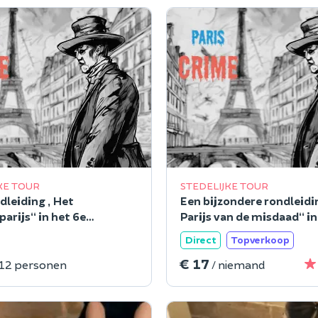
KE TOUR
STEDELIJKE TOUR
dleiding „Het
Een bijzondere rondleidi
arijs“ in het 6e
Parijs van de misdaad“ in
sement van Parijs
arrondissement van Pari
Direct
Topverkoop
€ 17
 12 personen
/ niemand