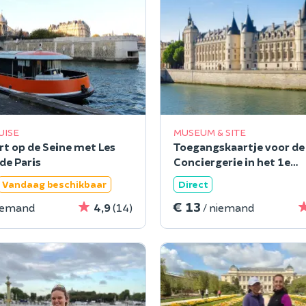
UISE
MUSEUM & SITE
t op de Seine met Les
Toegangskaartje voor de
de Paris
Conciergerie in het 1e
arrondissement van Pari
Vandaag beschikbaar
Direct
€ 13
niemand
4,9
(14)
/ niemand