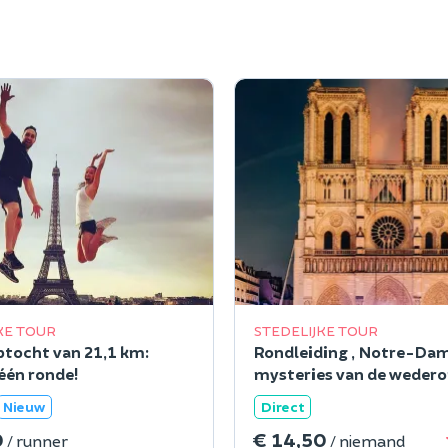
KE TOUR
STEDELIJKE TOUR
tocht van 21,1 km:
Rondleiding „Notre-Dam
 één ronde!
mysteries van de weder
Nieuw
Direct
0
€ 14,50
/ runner
/ niemand