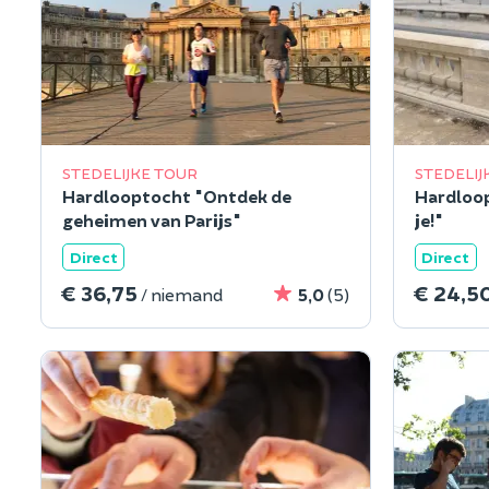
STEDELIJKE TOUR
STEDELIJ
Hardlooptocht "Ontdek de
Hardloop
geheimen van Parijs"
je!"
Direct
Direct
€ 36,75
€ 24,5
/ niemand
5,0
(5)