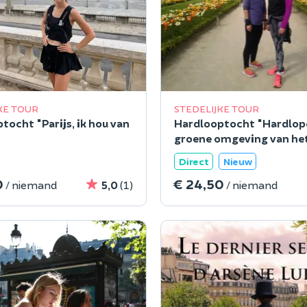
KE TOUR
STEDELIJKE TOUR
tocht "Parijs, ik hou van
Hardlooptocht "Hardlope
groene omgeving van he
Quartier Latin in Parijs"
Direct
Nieuw
0
€ 24,50
/ niemand
5,0
(1)
/ niemand