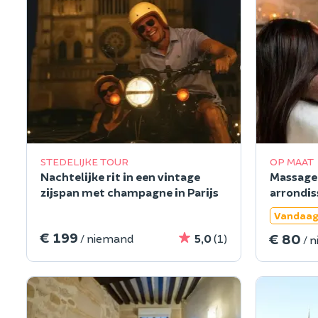
STEDELIJKE TOUR
OP MAAT
Nachtelijke rit in een vintage
Massage 
zijspan met champagne in Parijs
arrondis
Vandaag
€ 199
€ 80
/ niemand
5,0
(1)
/ 