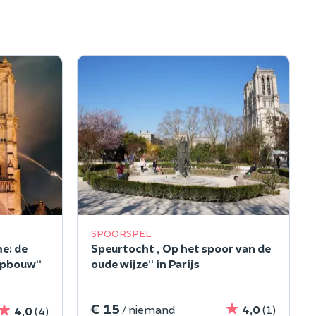
SPOORSPEL
e: de
Speurtocht „Op het spoor van de
opbouw“
oude wijze“ in Parijs
€ 15
/ niemand
4,0
(1)
4,0
(4)