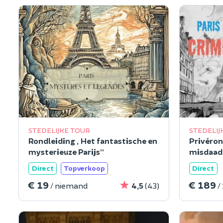
STEDELIJKE TOUR
STEDELIJ
Rondleiding „Het fantastische en
Privéron
mysterieuze Parijs“
misdaadp
arrondis
Direct
Topverkoop
Direct
€ 19
€ 189
/ niemand
4,5
(43)
/