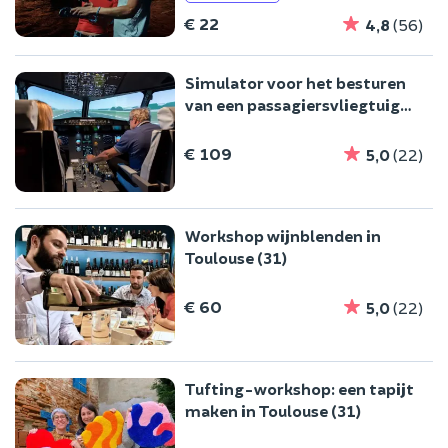
€ 22
4,8
(56)
Simulator voor het besturen
van een passagiersvliegtuig
van het type A320 in Toulouse
€ 109
5,0
(22)
Workshop wijnblenden in
Toulouse (31)
€ 60
5,0
(22)
Tufting-workshop: een tapijt
maken in Toulouse (31)