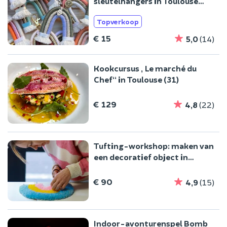
sleutelhangers in Toulouse
(31)
Topverkoop
€ 15
5,0
(14)
Kookcursus „Le marché du
Chef“ in Toulouse (31)
€ 129
4,8
(22)
Tufting-workshop: maken van
een decoratief object in
Toulouse (31)
€ 90
4,9
(15)
Indoor-avonturenspel Bomb