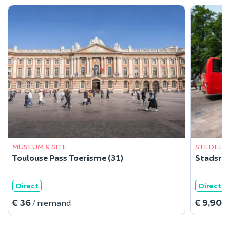
MUSEUM & SITE
STEDELIJ
Toulouse Pass Toerisme (31)
Stadsron
Direct
Direct
€ 36
€ 9,90
/ niemand
/