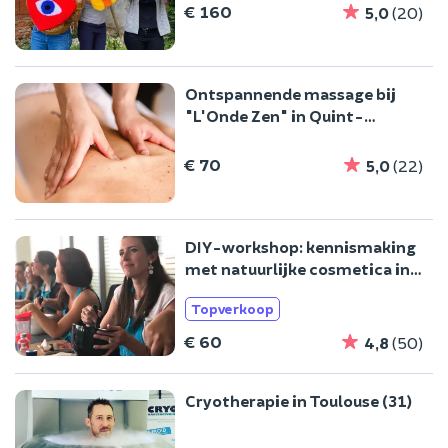
€ 160
5,0
(20)
Ontspannende massage bij
"L'Onde Zen" in Quint-
Fonsegrives (31)
€ 70
5,0
(22)
DIY-workshop: kennismaking
met natuurlijke cosmetica in
Toulouse
Topverkoop
€ 60
4,8
(50)
Cryotherapie in Toulouse (31)