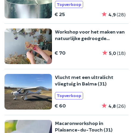
Topverkoop
€ 25
4,9
(28)
Workshop voor het maken van
natuurlijke gedroogde
bloemen in Toulouse (31)
€ 70
5,0
(18)
Vlucht met een ultralicht
vliegtuig in Balma (31)
Topverkoop
€ 60
4,8
(26)
Macaronworkshop in
Plaisance-du-Touch (31)