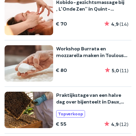
Kobido-gezichtsmassage bij
„L'Onde Zen” in Quint-
Fonsegrives
€ 70
4,9
(14)
Workshop Burrata en
mozzarella maken in Toulouse
(31)
€ 80
5,0
(11)
Praktijkstage van een halve
dag over bijenteelt in Daux,
nabij Toulouse
Topverkoop
€ 55
4,9
(12)