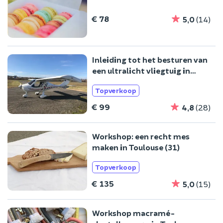
€ 78
5,0
(14)
Inleiding tot het besturen van
een ultralicht vliegtuig in
Balma (31)
Topverkoop
€ 99
4,8
(28)
Workshop: een recht mes
maken in Toulouse (31)
Topverkoop
€ 135
5,0
(15)
Workshop macramé-