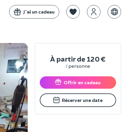
J'ai un cadeau
À partir de
120 €
/ personne
Offrir en cadeau
Réserver une date