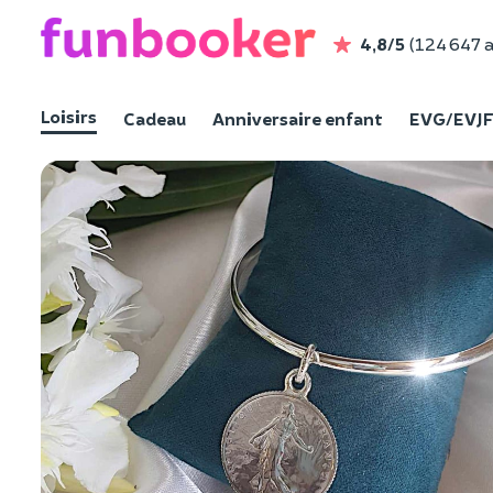
4,8/5
(124 647 a
Loisirs
Cadeau
Anniversaire enfant
EVG/EVJ