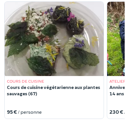
COURS DE CUISINE
ATELIER 
Cours de cuisine végétarienne aux plantes
Annivers
sauvages (67)
14 ans (
95 €
230 €
/ personne
/ 