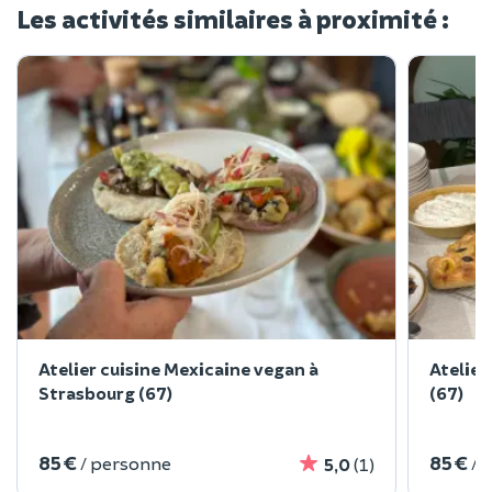
Les activités similaires à proximité :
Atelier cuisine Mexicaine vegan à
Atelie
Strasbourg (67)
(67)
85 €
85 €
/ personne
/ 
5,0
(1)