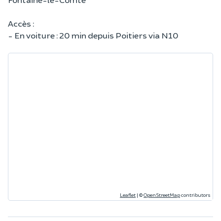
Accès :
- En voiture : 20 min depuis Poitiers via N10
Leaflet
|
©
OpenStreetMap
contributors