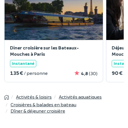
Dîner croisière sur les Bateaux-
Déjeune
Mouches à Paris
Mouche
Instantané
Instan
135 €
90 €
/ personne
/
4,8
(30)
Activités & loisirs
Activités aquatiques
Croisières & balades en bateau
Dîner & déjeuner croisière