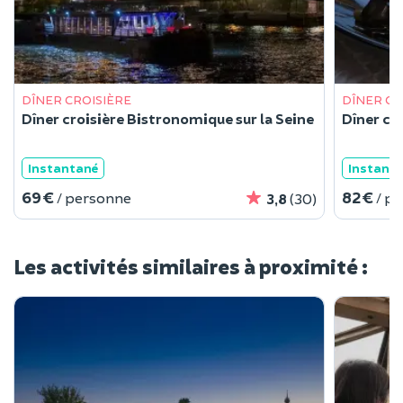
DÎNER CROISIÈRE
DÎNER CR
Dîner croisière Bistronomique sur la Seine
Dîner cro
Instantané
Instant
69 €
82 €
/ personne
/ p
3,8
(30)
Les activités similaires à proximité :