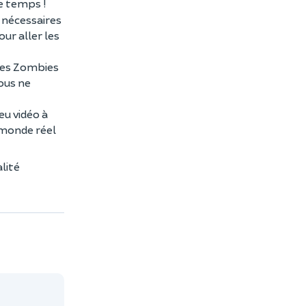
le temps !
e nécessaires
ur aller les
 les Zombies
Vous ne
eu vidéo à
e monde réel
lité