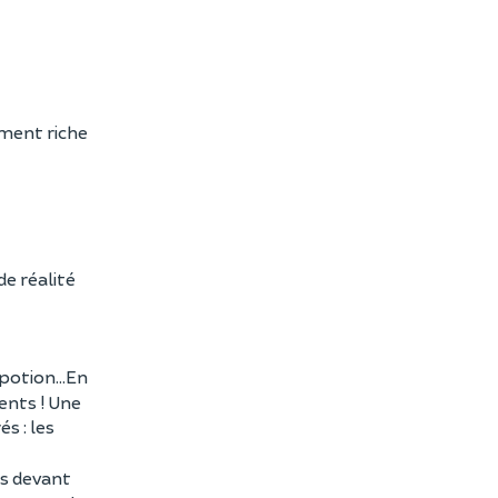
oment riche
de réalité
potion...En
ents ! Une
s : les
es devant