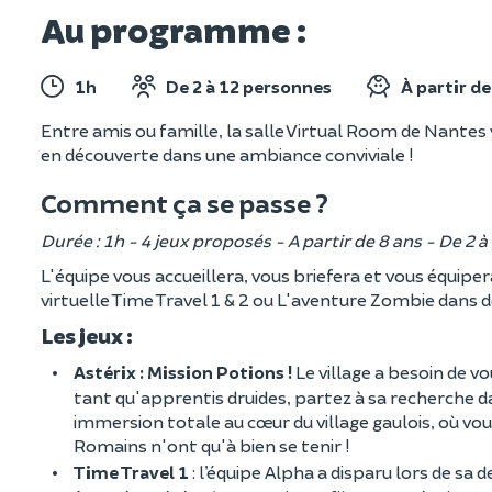
Au programme :
1h
De 2 à 12 personnes
À partir de
Entre amis ou famille, la salle Virtual Room de Nante
en découverte dans une ambiance conviviale !
Comment ça se passe ?
Durée : 1h - 4 jeux proposés - A partir de 8 ans - De 2 
L'équipe vous accueillera, vous briefera et vous équiper
virtuelle Time Travel 1 & 2 ou L'aventure Zombie dans 
Les jeux :
Astérix : Mission Potions !
Le village a besoin de v
tant qu'apprentis druides, partez à sa recherche
immersion totale au cœur du village gaulois, où vou
Romains n'ont qu'à bien se tenir !
Time Travel 1
: l’équipe Alpha a disparu lors de sa 