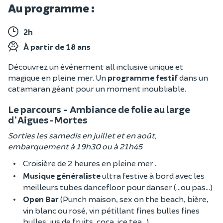
Au programme :
2h
À partir de 18 ans
Découvrez un événement all inclusive unique et
magique en pleine mer. Un
programme festif
dans un
catamaran géant pour un moment inoubliable.
Le parcours - Ambiance de folie au large
d'Aigues-Mortes
Sorties les samedis en juillet et en août,
embarquement à 19h30 ou à 21h45
Croisière de 2 heures en pleine mer .
Musique généraliste
ultra festive à bord avec les
meilleurs tubes dancefloor pour danser (...ou pas...)
Open Bar
(Punch maison, sex on the beach, bière,
vin blanc ou rosé, vin pétillant fines bulles fines
bulles, jus de fruits, coca, ice tea...)