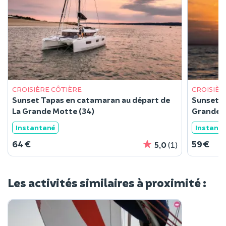
CROISIÈRE CÔTIÈRE
CROISIÈR
Sunset Tapas en catamaran au départ de
Sunset s
La Grande Motte (34)
Grande-
Instantané
Instant
64 €
59 €
5,0
(1)
Les activités similaires à proximité :