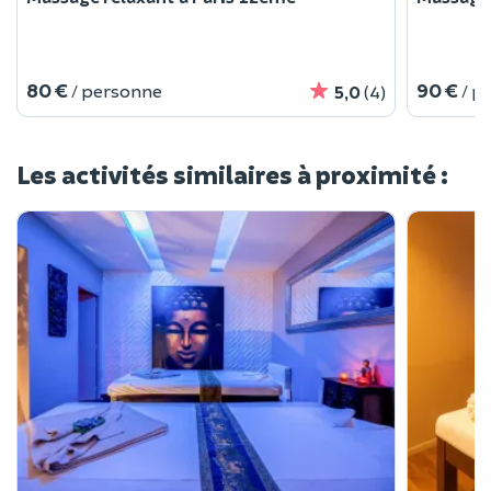
80 €
90 €
/ personne
/ p
5,0
(4)
Les activités similaires à proximité :