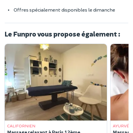
Offres spécialement disponibles le dimanche
Le Funpro vous propose également :
CALIFORNIEN
AYURVÉD
Massage relaxant à Paris 12ème
Massage 