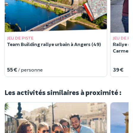
JEU DE PISTE
JEU DE PI
Team Building rallye urbain à Angers (49)
Rallye d
Carmes &
55 €
39 €
/ personne
Les activités similaires à proximité :