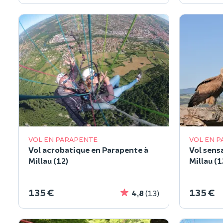
VOL EN PARAPENTE
VOL EN 
Vol acrobatique en Parapente à
Vol sens
Millau (12)
Millau (1
135 €
135 €
4,8
(13)