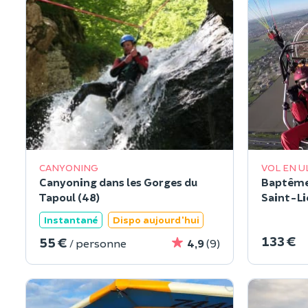
CANYONING
VOL EN U
Canyoning dans les Gorges du
Baptême 
Tapoul (48)
Saint-Li
Instantané
Dispo aujourd'hui
133 €
55 €
/ personne
4,9
(9)