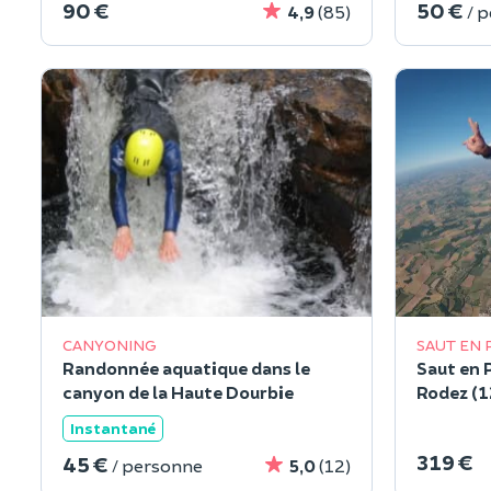
90 €
50 €
4,9
(85)
/ 
CANYONING
SAUT EN
Randonnée aquatique dans le
Saut en 
canyon de la Haute Dourbie
Rodez (1
Instantané
319 €
45 €
/ personne
5,0
(12)