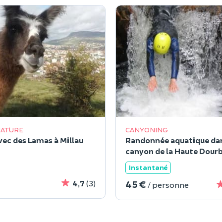
NATURE
CANYONING
vec des Lamas à Millau
Randonnée aquatique dan
canyon de la Haute Dourb
Instantané
45 €
4,7
(3)
/ personne