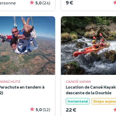
9 €
personne
5,0
(24)
 PARACHUTE
CANOË KAYAK
Parachute en tandem à
Location de Canoë Kayak à
2)
descente de la Dourbie
Instantané
Dispo aujou
22 €
5,0
(12)