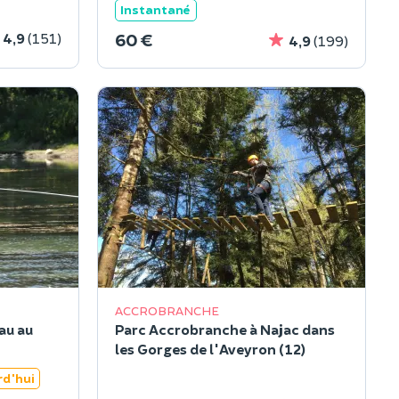
Instantané
60 €
4,9
(151)
4,9
(199)
ACCROBRANCHE
au au
Parc Accrobranche à Najac dans
les Gorges de l'Aveyron (12)
rd'hui