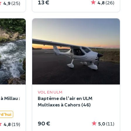
13 €
4,8
(26)
4,9
(25)
VOL EN ULM
 Millau :
Baptême de l'air en ULM
Multiaxes à Cahors (46)
rd'hui
90 €
5,0
(11)
4,8
(19)