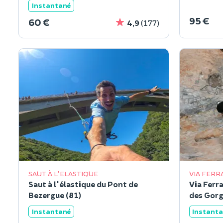
Instantané
95 €
60 €
4,9
(177)
SAUT À L'ELASTIQUE
VIA FERR
Saut à l'élastique du Pont de
Via Ferr
Bezergue (81)
des Gorg
Instantané
Instant