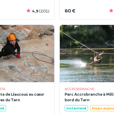
60 €
4,9
(201)
ATA
ACCROBRANCHE
ata de Liaucous au cœur
Parc Accrobranche à Mill
es du Tarn
bord du Tarn
ané
Instantané
Dispo aujou