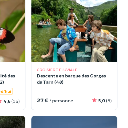
CROISIÈRE FLUVIALE
Cité des
Descente en barque des Gorges
2)
du Tarn (48)
rd'hui
27 €
/ personne
5,0
(5)
4,6
(15)