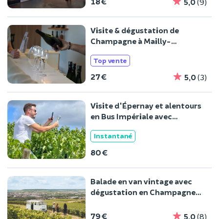
18 €
5,0
(9)
Visite & dégustation de
Champagne à Mailly-
Champagne (51)
Top vente
27 €
5,0
(3)
Visite d'Épernay et alentours
en Bus Impériale avec
dégustations
Instantané
80 €
Balade en van vintage avec
dégustation en Champagne
(51)
79 €
5,0
(8)