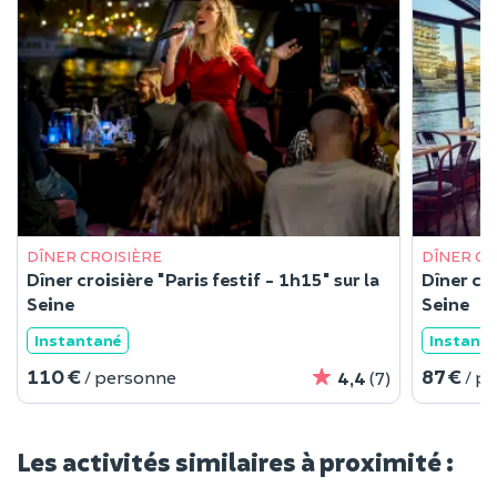
DÎNER CROISIÈRE
DÎNER CR
Dîner croisière "Paris festif - 1h15" sur la
Dîner cro
Seine
Seine
Instantané
Instant
110 €
87 €
/ personne
/ p
4,4
(7)
Les activités similaires à proximité :