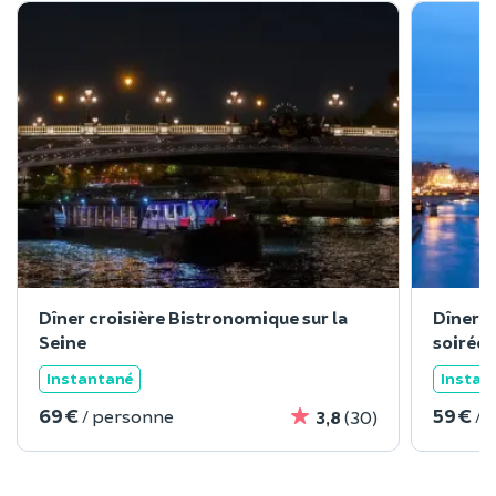
Dîner croisière Bistronomique sur la
Dîner c
Seine
soirée 
Instantané
Instan
69 €
59 €
/ personne
/ 
3,8
(30)