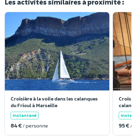
Les activités similaires à proximité :
Croisière à la voile dans les calanques
Croisiè
du Frioul à Marseille
calanqu
Instantané
Instan
84 €
95 €
/ personne
/ 