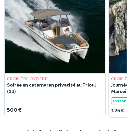
CROISIÈRE CÔTIÈRE
CROISIÈR
Soirée en catamaran privatisé au Frioul
Journée 
(13)
Marseill
Instant
500 €
125 €