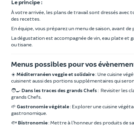
Le principe :
À votre arrivée, les plans de travail sont dressés avec t
des recettes.
En équipe, vous préparez un menu de saison, avant de p
La dégustation est accompagnée de vin, eau plate et gaz
ou tisane.
Menus possibles pour vos évènement
☀️
Méditerranéen veggie et solidaire
: Une cuisine vég
cuisinent aussi des portions supplémentaires qui seront
🧑‍🍳
Dans les traces des grands Chefs
: Revisiter les c
grands Chefs.
🌱
Gastronomie végétale
: Explorer une cuisine végéta
gastronomique.
🐟
Bistronomie
: Mettre à l’honneur des produits de s