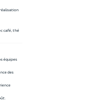
réalisation
c café, thé
os équipes
gence des
rience
oût.