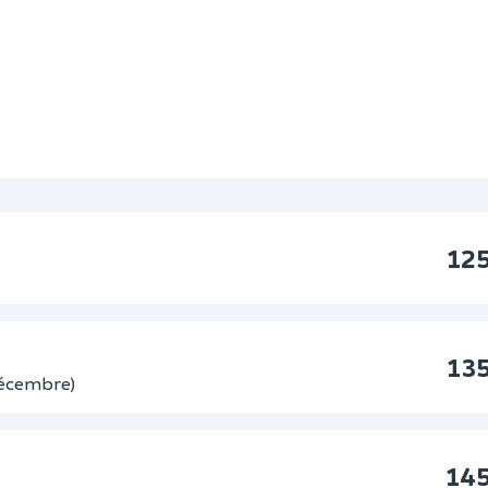
12
13
 Décembre)
145