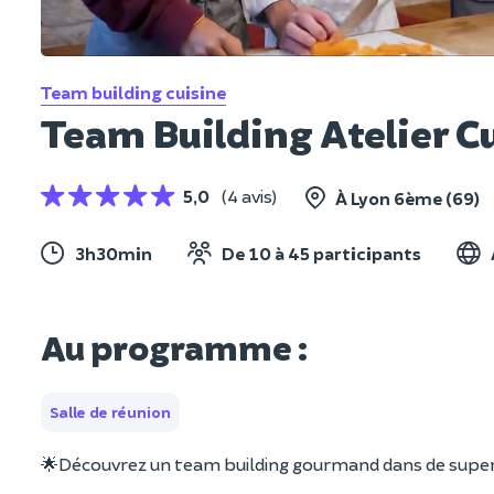
Team building cuisine
Team Building Atelier C
5,0
(4 avis)
À Lyon 6ème (69)
3h30min
De 10 à 45 participants
Au programme :
Salle de réunion
🌟Découvrez un team building gourmand dans de superb