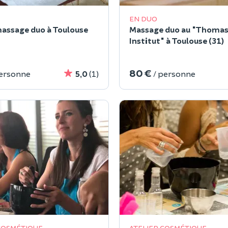
EN DUO
massage duo à Toulouse
Massage duo au "Thomas 
Institut" à Toulouse (31)
80 €
personne
5,0
(1)
/ personne
COSMÉTIQUE
ATELIER COSMÉTIQUE