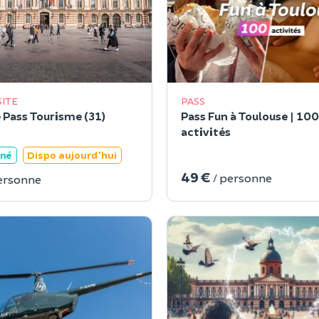
SITE
PASS
 Pass Tourisme (31)
Pass Fun à Toulouse | 100
activités
ané
Dispo aujourd'hui
49 €
/ personne
ersonne