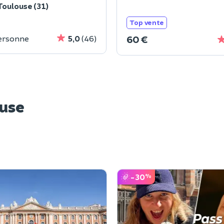
Toulouse (31)
Top vente
60 €
ersonne
5,0
(46)
ouse
-30
%