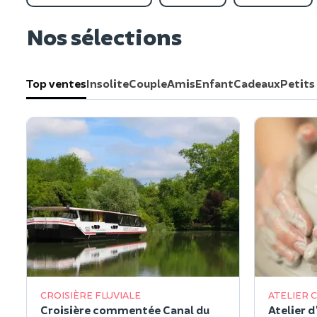
Nos sélections
Top ventes
Insolite
Couple
Amis
Enfant
Cadeaux
Petits
CROISIÈRE FLUVIALE
ATELIER 
Croisière commentée Canal du
Atelier d