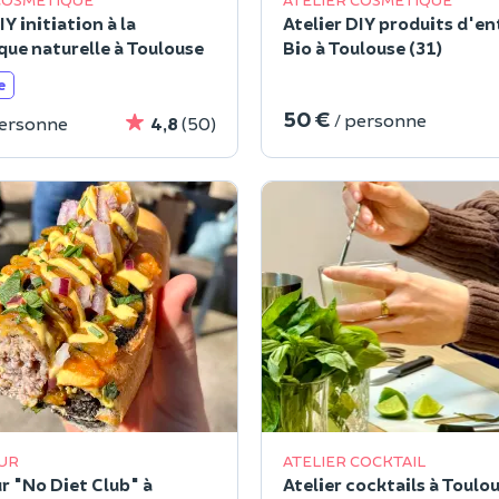
IY initiation à la
Atelier DIY produits d'en
ue naturelle à Toulouse
Bio à Toulouse (31)
e
50 €
/ personne
personne
4,8
(50)
UR
ATELIER COCKTAIL
r "No Diet Club" à
Atelier cocktails à Toulou