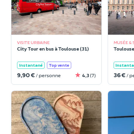
VISITE URBAINE
MUSÉE & 
City Tour en bus à Toulouse (31)
Toulouse
Instantané
Top vente
Instant
9,90 €
36 €
/ personne
4,3
(7)
/ p