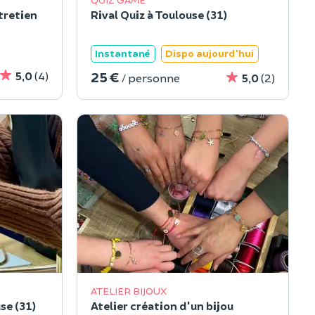
tretien
Rival Quiz à Toulouse (31)
Instantané
Dispo aujourd'hui
25 €
5,0
(4)
/ personne
5,0
(2)
ATELIER BIJOUX
se (31)
Atelier création d'un bijou