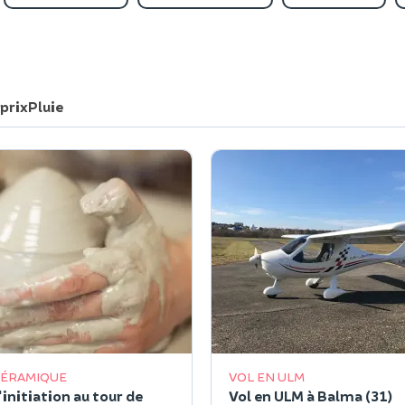
 prix
Pluie
CÉRAMIQUE
VOL EN ULM
'initiation au tour de
Vol en ULM à Balma (31)