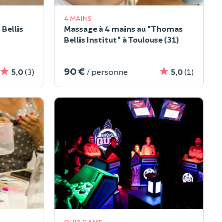
4 MAINS
Bellis
Massage à 4 mains au "Thomas
Bellis Institut" à Toulouse (31)
90 €
5,0
(3)
/ personne
5,0
(1)
QUIZ GAME