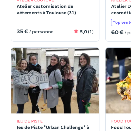
Atelier customisation de
Atelier D
vêtements à Toulouse (31)
cosmétiq
Top vent
35 €
60 €
/ personne
5,0
(1)
/ 
JEU DE PISTE
FOOD TO
Jeu de Piste "Urban Challenge" à
Food Tou