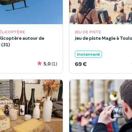
ÉLICOPTÈRE
JEU DE PISTE
élicoptère autour de
Jeu de piste Magie à Toul
 (31)
Instantané
69 €
5,0
(1)