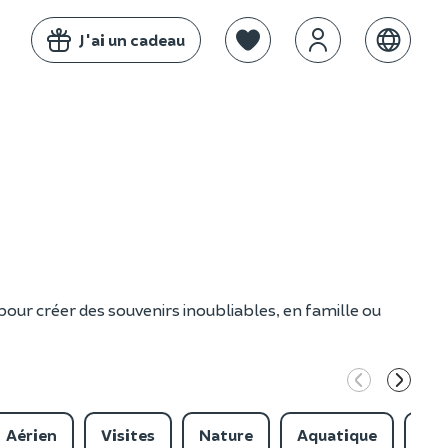
J'ai un cadeau
pour créer des souvenirs inoubliables, en famille ou
Aérien
Visites
Nature
Aquatique
Sim