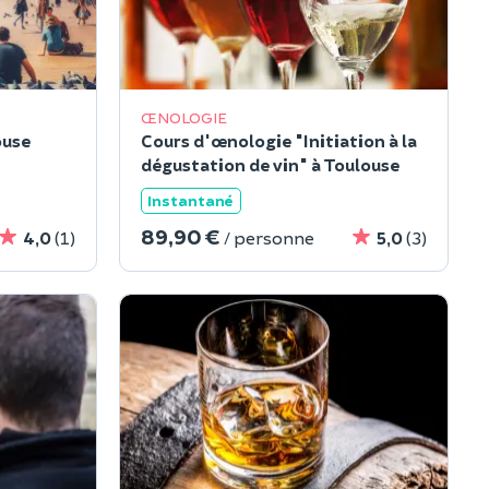
ŒNOLOGIE
ouse
Cours d'œnologie "Initiation à la
dégustation de vin" à Toulouse
Instantané
89,90 €
4,0
(1)
/ personne
5,0
(3)