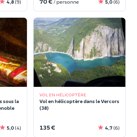
70 €
4,8
(9)
/ personne
5,0
(6)
VOL EN HÉLICOPTÈRE
 sous la
Vol en hélicoptère dans le Vercors
enoble
(38)
135 €
5,0
(4)
4,7
(6)