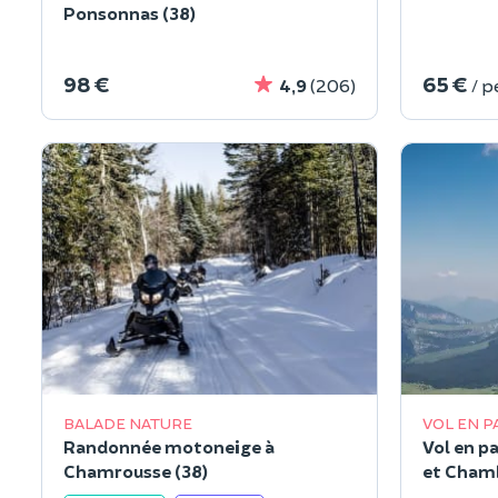
Ponsonnas (38)
98 €
65 €
4,9
(206)
/ 
BALADE NATURE
VOL EN 
Randonnée motoneige à
Vol en p
Chamrousse (38)
et Chamb