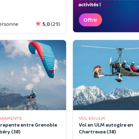
Offrir
personne
5,0
(29)
PARAPENTE
VOL EN ULM
arapente entre Grenoble
Vol en ULM autogire en
éry (38)
Chartreuse (38)