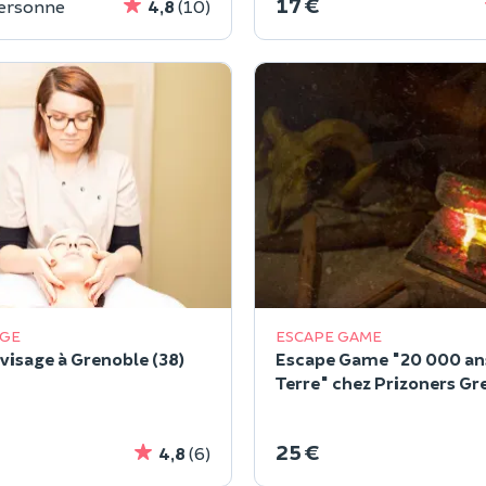
17 €
personne
4,8
(10)
AGE
ESCAPE GAME
 visage à Grenoble (38)
Escape Game "20 000 ans
Terre" chez Prizoners Gr
25 €
4,8
(6)