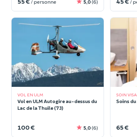
55 €
45 €
/ personne
5,0
(6)
/ 
VOL EN ULM
SOIN VIS
Vol en ULM Autogire au-dessus du
Soins du
Lac de la Thuile (73)
100 €
65 €
5,0
(6)