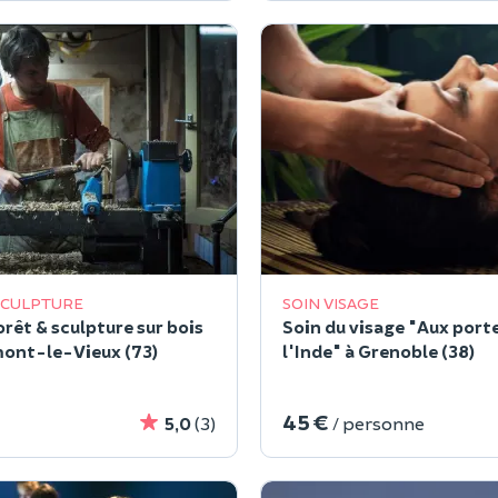
SCULPTURE
SOIN VISAGE
orêt & sculpture sur bois
Soin du visage "Aux port
ont-le-Vieux (73)
l'Inde" à Grenoble (38)
45 €
5,0
(3)
/ personne