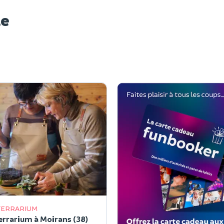
le
TERRARIUM
terrarium à Moirans (38)