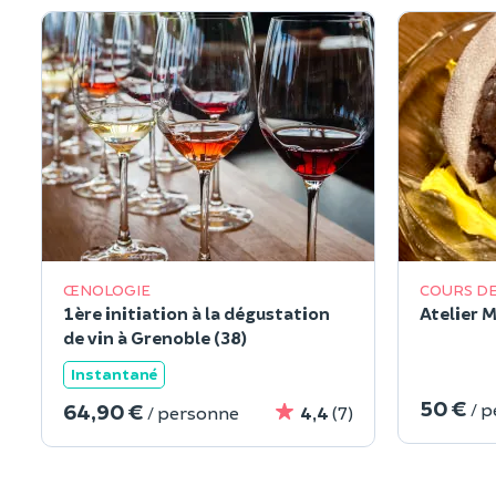
ŒNOLOGIE
COURS DE
1ère initiation à la dégustation
Atelier 
de vin à Grenoble (38)
Instantané
50 €
64,90 €
/ 
/ personne
4,4
(7)