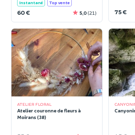
Instantané
Top vente
75 €
60 €
5,0
(21)
ATELIER FLORAL
CANYONI
Atelier couronne de fleurs à
Canyonin
Moirans (38)