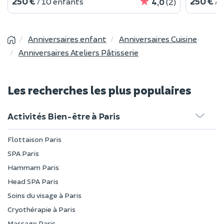
250 €
250 €
/ 10 enfants
/ 
4,0
(2)
Anniversaires enfant
Anniversaires Cuisine
Anniversaires Ateliers Pâtisserie
Les recherches les plus populaires
Activités Bien-être à Paris
Flottaison Paris
SPA Paris
Hammam Paris
Head SPA Paris
Soins du visage à Paris
Cryothérapie à Paris
Massage Paris