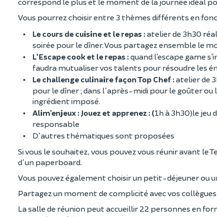
correspond le plus et le moment de la journée idéal pour
Vous pourrez choisir entre 3 thèmes différents en fonct
Le cours de cuisine et le repas :
atelier de 3h30 réa
soirée pour le dîner. Vous partagez ensemble le m
L'Escape cook et le repas :
quand l’escape game s’inv
faudra mutualiser vos talents pour résoudre les éni
Le challenge culinaire façon Top Chef :
atelier de 
pour le dîner ; dans l'après-midi pour le goûter ou 
ingrédient imposé.
Alim’enjeux : Jouez et apprenez : (
1h à 3h30)le jeu 
responsable
D'autres thématiques sont proposées
Si vous le souhaitez, vous pouvez vous réunir avant le 
d'un paperboard.
Vous pouvez également choisir un petit-déjeuner ou un
Partagez un moment de complicité avec vos collègues à 
La salle de réunion peut accueillir 22 personnes en f