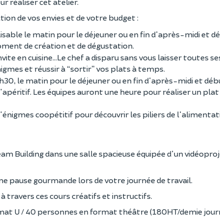
 réaliser cet atelier.
ion de vos envies et de votre budget :
lisable le matin pour le déjeuner ou en fin d'après-midi et d
oment de création et de dégustation.
ite en cuisine...Le chef a disparu sans vous laisser toutes ses
gmes et réussir à “sortir” vos plats à temps.
3h30, le matin pour le déjeuner ou en fin d'après-midi et déb
l'apéritif. Les équipes auront une heure pour réaliser un plat
d'énigmes coopétitif pour découvrir les piliers de l'alimenta
Team Building dans une salle spacieuse équipée d'un vidéopro
e pause gourmande lors de votre journée de travail.
travers ces cours créatifs et instructifs.
ormat U / 40 personnes en format théâtre (180HT/demie jour