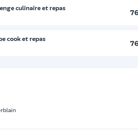
enge culinaire et repas
76
pe cook et repas
76
erblain