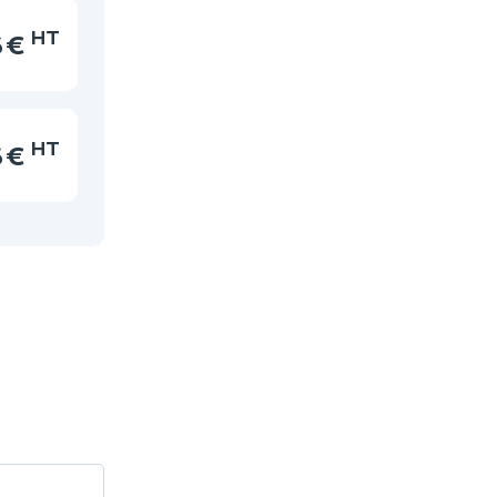
HT
 €
HT
 €