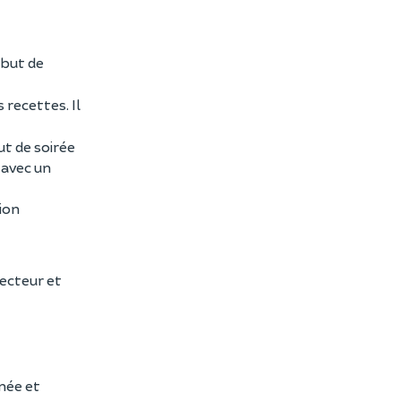
ébut de
 recettes. Il
ut de soirée
 avec un
tion
jecteur et
née et