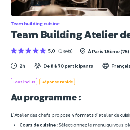
Team building cuisine
Team Building Atelier d
5,0
(1 avis)
À Paris 15ème (75)
2h
De 8 à 70 participants
Français
Tout inclus
Réponse rapide
Au programme :
L'Atelier des chefs propose 4 formats d'atelier de cuis
Cours de cuisine :
Sélectionnez le menu qui vous plai