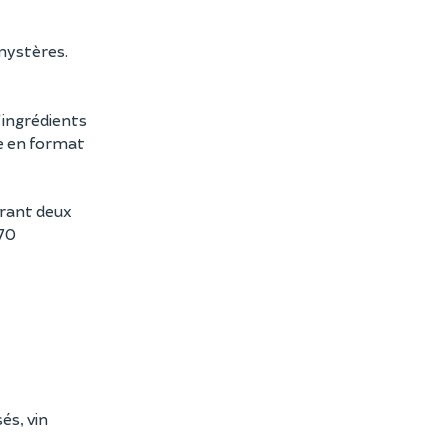
mystères.
'ingrédients
le en format
urant deux
 70
és, vin