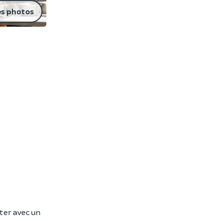
es photos
ster avec un