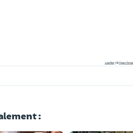
Leaflet
|
©
OpenStre
alement :