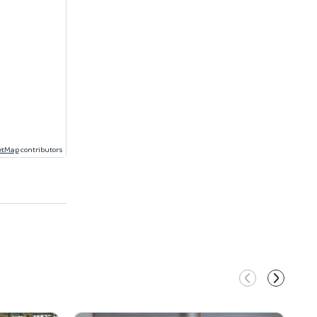
etMap
contributors