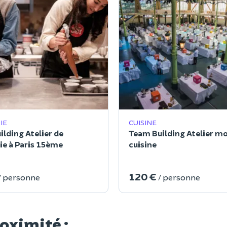
IE
CUISINE
lding Atelier de
Team Building Atelier mo
ie à Paris 15ème
cuisine
120 €
/ personne
/ personne
roximité :