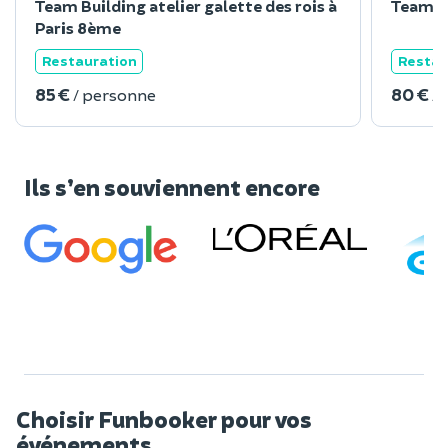
Team Building atelier galette des rois à
Team Bu
Paris 8ème
Restauration
Restau
85 €
80 €
/ personne
/
Ils s’en souviennent encore
Choisir Funbooker pour vos
événements