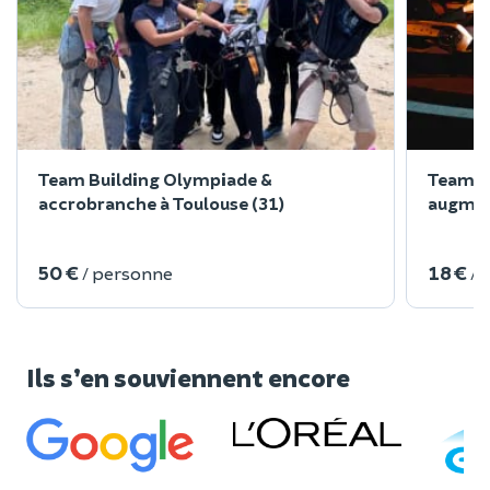
Team Building Olympiade &
Team bu
accrobranche à Toulouse (31)
augmen
50 €
18 €
/ personne
/ 
Ils s’en souviennent encore