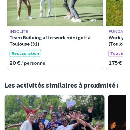
INSOLITE
FUNDAYS
Team Building afterwork mini golf à
Work your
Toulouse (31)
(Toulouse
Restauration
Tout incl
20 €
175 €
/ personne
/ p
Les activités similaires à proximité :