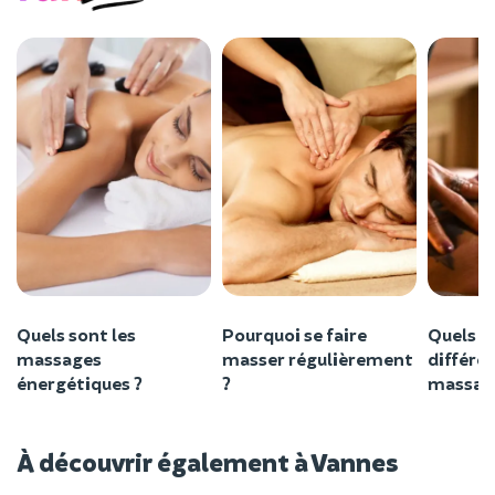
Quels sont les
Pourquoi se faire
Quels s
massages
masser régulièrement
différe
énergétiques ?
?
massag
À découvrir également à Vannes