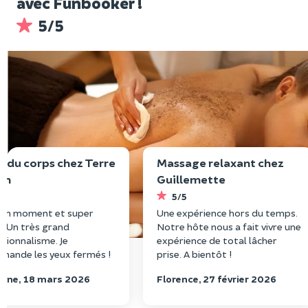
avec Funbooker !
5/5
l du corps chez Terre
Massage relaxant chez
en
Guillemette
5
5/5
bon moment et super
Une expérience hors du temps.
l. Un très grand
Notre hôte nous a fait vivre une
sionnalisme. Je
expérience de total lâcher
mande les yeux fermés !
prise. A bientôt !
rine, 18 mars 2026
Florence, 27 février 2026