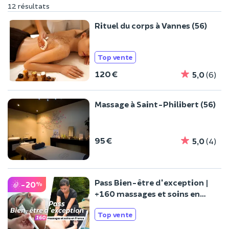
12 résultats
Rituel du corps à Vannes (56)
Top vente
120 €
5,0
(6)
Massage à Saint-Philibert (56)
95 €
5,0
(4)
Pass Bien-être d'exception |
-20
%
+160 massages et soins en
France
Top vente