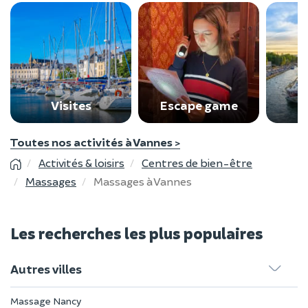
Visites
Escape game
C
Toutes nos activités à Vannes >
Activités & loisirs
Centres de bien-être
Massages
Massages à Vannes
Les recherches les plus populaires
Autres villes
Massage Nancy