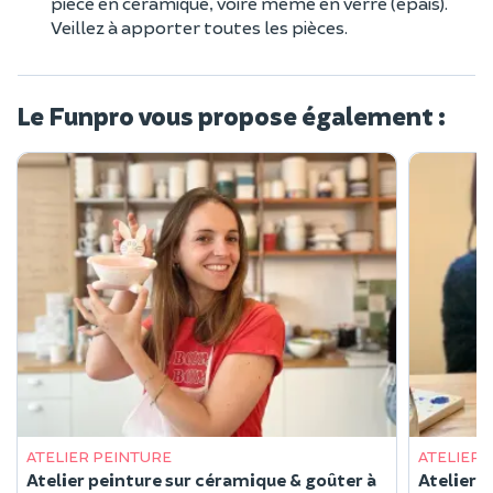
pièce en céramique, voire même en verre (épais).
Veillez à apporter toutes les pièces.
Le Funpro vous propose également :
ATELIER PEINTURE
ATELIER 
Atelier peinture sur céramique & goûter à
Atelier p