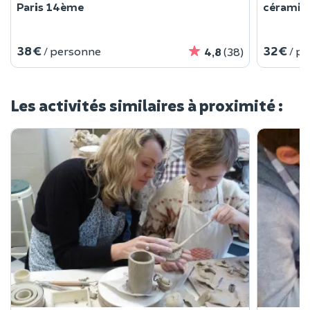
Paris 14ème
céramiqu
38 €
32 €
/ personne
/ p
4,8
(38)
Les activités similaires à proximité :