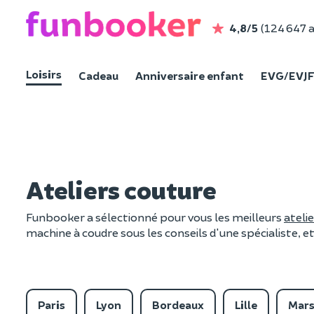
4,8/5
(124 647 a
Loisirs
Cadeau
Anniversaire enfant
EVG/EVJ
Ateliers couture
Funbooker a sélectionné pour vous les meilleurs
ateli
machine à coudre sous les conseils d'une spécialiste, et
Paris
Lyon
Bordeaux
Lille
Mars