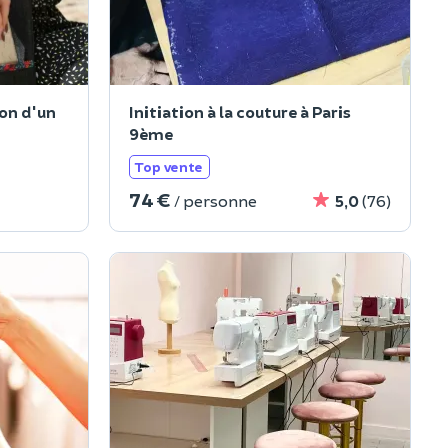
ion d'un
Initiation à la couture à Paris
9ème
Top vente
74 €
/ personne
5,0
(76)