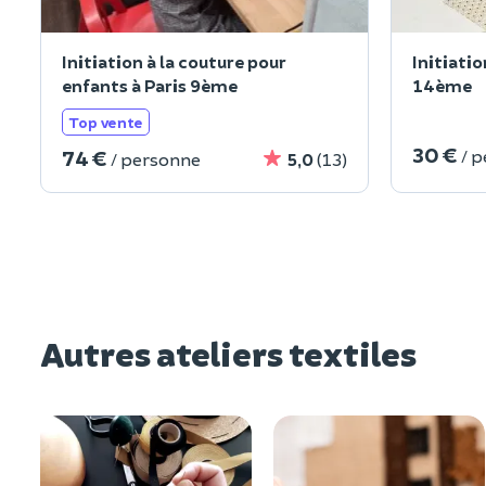
Initiation à la couture pour
Initiatio
enfants à Paris 9ème
14ème
Top vente
30 €
74 €
/ 
/ personne
5,0
(13)
Autres ateliers textiles