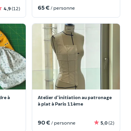
65 €
/ personne
4,9
(12)
dre à
Atelier d'initiation au patronage
à plat à Paris 11ème
90 €
/ personne
5,0
(2)