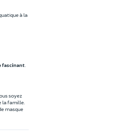
uatique à la
 fascinant
.
vous soyez
 la famille.
 de masque