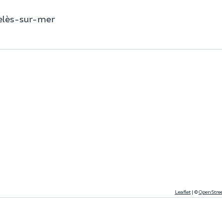
gelès-sur-mer
Leaflet
|
©
OpenStre