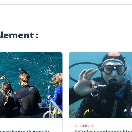
alement :
PLONGÉE
ng en bateau à Argelès-
Baptême de plongée à la 