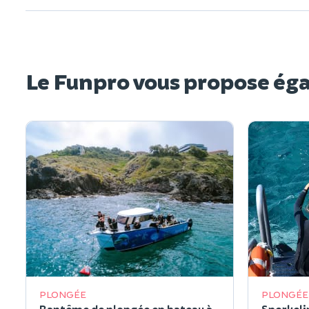
Le Funpro vous propose ég
PLONGÉE
PLONGÉE
Baptême de plongée en bateau à
Snorkeli