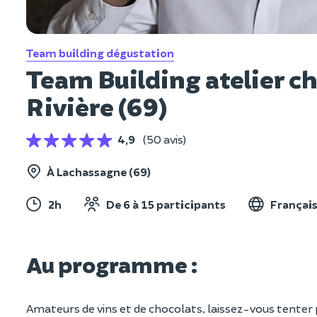
Team building dégustation
Team Building atelier 
Rivière (69)
4,9
(50 avis)
À Lachassagne (69)
2h
De 6 à 15 participants
Françai
Au programme :
Amateurs de vins et de chocolats, laissez-vous tenter p