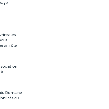
oyage
rirez les
 nous
ue un rôle
ssociation
 à
nc du Domaine
btilités du