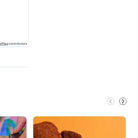
etMap
contributors