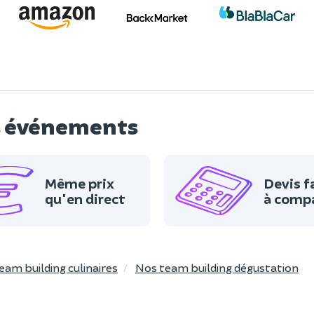
os événements
Même prix
Devis f
qu'en direct
à comp
eam building culinaires
Nos team building dégustation