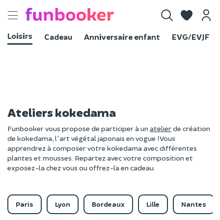
Toggle
navigation
Loisirs
Cadeau
Anniversaire enfant
EVG/EVJF
Ateliers kokedama
Funbooker vous propose de participer à un
atelier
de création
de kokedama, l'art végétal japonais en vogue ! Vous
apprendrez à composer votre kokedama avec différentes
plantes et mousses. Repartez avec votre composition et
exposez-la chez vous ou offrez-la en cadeau.
Paris
Lyon
Bordeaux
Lille
Nantes