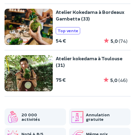
Atelier Kokedama à Bordeaux
Gambetta (33)
Top vente
54 €
5,0
(74)
Atelier kokedama à Toulouse
(31)
75 €
5,0
(46)
20 000
Annulation
activités
gratuite
Noté 4,8/5
Même prix